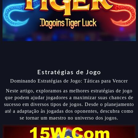
Estratégias de Jogo
Dominando Estratégias de Jogo: Táticas para Vencer
Neste artigo, exploramos as melhores estratégias de jogo
que podem ajudar jogadores a maximizar suas chances de
sucesso em diversos tipos de jogos. Desde o planejamento
até a adaptação às jogadas dos oponentes, descubra como
se tornar um maestro no universo dos jogos.