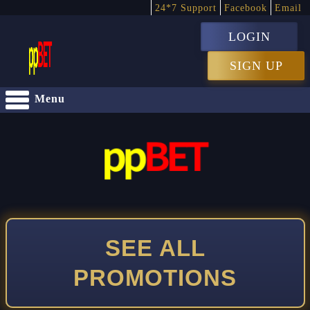
24*7 Support
Facebook
Email
LOGIN
SIGN UP
Menu
SEE ALL
PROMOTIONS