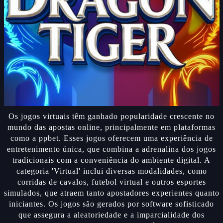
Os jogos virtuais têm ganhado popularidade crescente no
mundo das apostas online, principalmente em plataformas
como a ppbet. Esses jogos oferecem uma experiência de
entretenimento única, que combina a adrenalina dos jogos
tradicionais com a conveniência do ambiente digital. A
categoria 'Virtual' inclui diversas modalidades, como
corridas de cavalos, futebol virtual e outros esportes
simulados, que atraem tanto apostadores experientes quanto
iniciantes. Os jogos são gerados por software sofisticado
que assegura a aleatoriedade e a imparcialidade dos