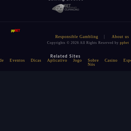
Responsible Gambling
About us
Copyrights © 2026 All Rights Reserved by
ppbet
Related Sites
de
Eventos
Dicas
Aplicativo
Jogo
Sobre
Casino
Esp
Nós