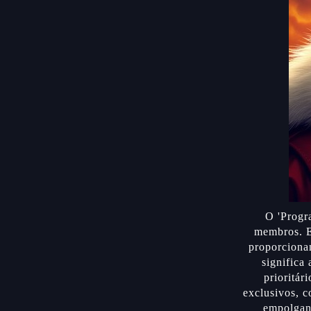
O 'Progr
membros. E
proporciona
significa
prioritá
exclusivos, c
empolgant