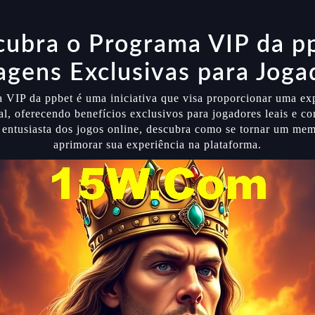
ubra o Programa VIP da p
agens Exclusivas para Joga
 VIP da ppbet é uma iniciativa que visa proporcionar uma exp
al, oferecendo benefícios exclusivos para jogadores leais e c
 entusiasta dos jogos online, descubra como se tornar um me
aprimorar sua experiência na plataforma.