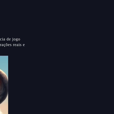
cia de jogo
rações reais e