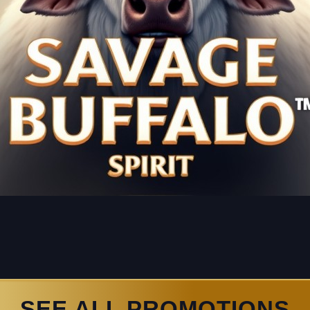
SEE ALL PROMOTIONS