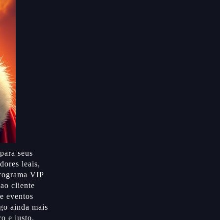
para seus
ores leais,
Programa VIP
ao cliente
e eventos
ogo ainda mais
o e justo,