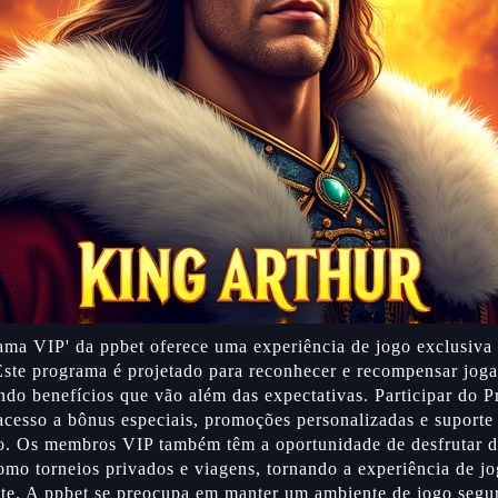
ama VIP' da ppbet oferece uma experiência de jogo exclusiva 
ste programa é projetado para reconhecer e recompensar jogad
ndo benefícios que vão além das expectativas. Participar do 
 acesso a bônus especiais, promoções personalizadas e suporte 
rio. Os membros VIP também têm a oportunidade de desfrutar d
omo torneios privados e viagens, tornando a experiência de j
e. A ppbet se preocupa em manter um ambiente de jogo segur