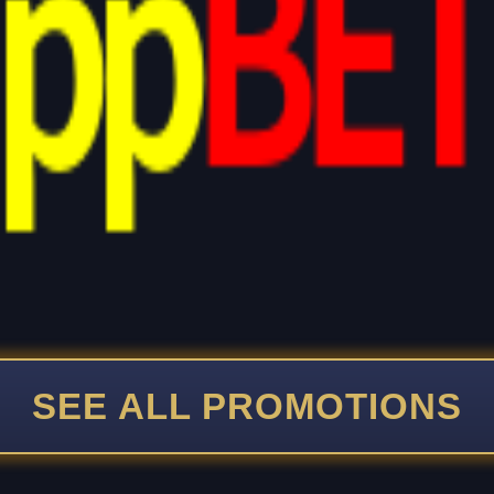
SEE ALL PROMOTIONS