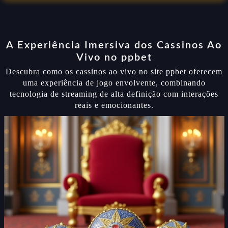
A Experiência Imersiva dos Cassinos Ao
Vivo no ppbet
Descubra como os cassinos ao vivo no site ppbet oferecem
uma experiência de jogo envolvente, combinando
tecnologia de streaming de alta definição com interações
reais e emocionantes.