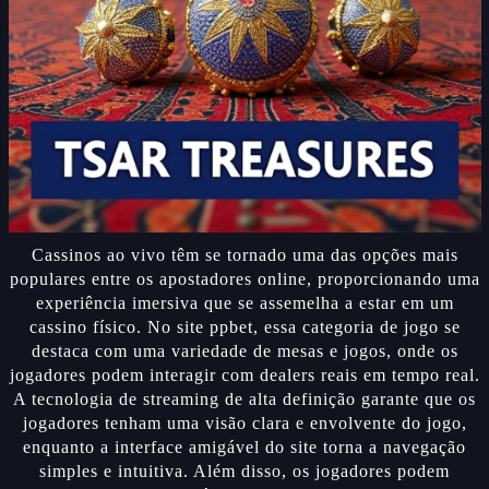
Cassinos ao vivo têm se tornado uma das opções mais
populares entre os apostadores online, proporcionando uma
experiência imersiva que se assemelha a estar em um
cassino físico. No site ppbet, essa categoria de jogo se
destaca com uma variedade de mesas e jogos, onde os
jogadores podem interagir com dealers reais em tempo real.
A tecnologia de streaming de alta definição garante que os
jogadores tenham uma visão clara e envolvente do jogo,
enquanto a interface amigável do site torna a navegação
simples e intuitiva. Além disso, os jogadores podem