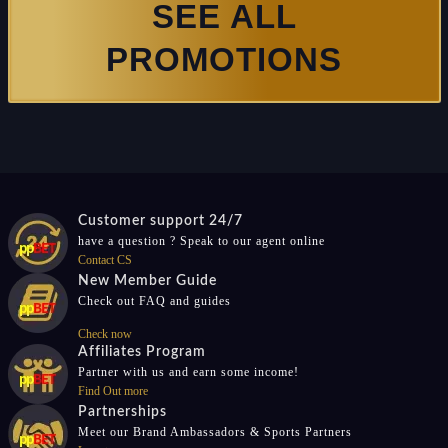
SEE ALL
PROMOTIONS
Customer support 24/7
have a question ? Speak to our agent online
Contact CS
New Member Guide
Check out FAQ and guides
Check now
Affiliates Program
Partner with us and earn some income!
Find Out more
Partnerships
Meet our Brand Ambassadors & Sports Partners