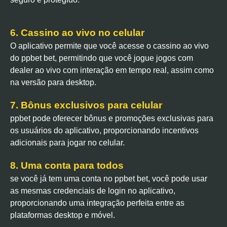
6. Cassino ao vivo no celular
O aplicativo permite que você acesse o cassino ao vivo
do ppbet bet, permitindo que você jogue jogos com
dealer ao vivo com interação em tempo real, assim como
na versão para desktop.
7. Bônus exclusivos para celular
ppbet pode oferecer bônus e promoções exclusivas para
os usuários do aplicativo, proporcionando incentivos
adicionais para jogar no celular.
8. Uma conta para todos
se você já tem uma conta no ppbet bet, você pode usar
as mesmas credenciais de login no aplicativo,
proporcionando uma integração perfeita entre as
plataformas desktop e móvel.