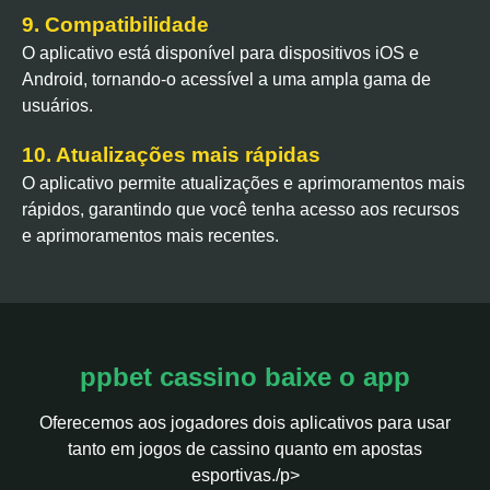
9. Compatibilidade
O aplicativo está disponível para dispositivos iOS e
Android, tornando-o acessível a uma ampla gama de
usuários.
10. Atualizações mais rápidas
O aplicativo permite atualizações e aprimoramentos mais
rápidos, garantindo que você tenha acesso aos recursos
e aprimoramentos mais recentes.
ppbet cassino baixe o app
Oferecemos aos jogadores dois aplicativos para usar
tanto em jogos de cassino quanto em apostas
esportivas./p>