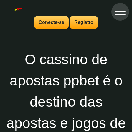
Conecte-se
Registro
O cassino de
apostas ppbet é o
destino das
apostas e jogos de