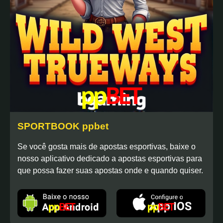
SPORTBOOK ppbet
Se você gosta mais de apostas esportivas, baixe o
nosso aplicativo dedicado a apostas esportivas para
que possa fazer suas apostas onde e quando quiser.