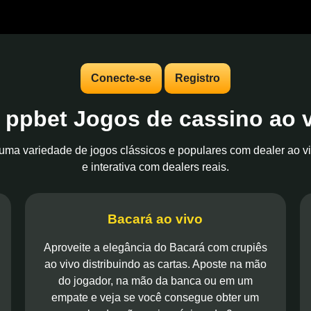
Conecte-se
Registro
 ppbet Jogos de cassino ao 
 uma variedade de jogos clássicos e populares com dealer ao v
e interativa com dealers reais.
Bacará ao vivo
Aproveite a elegância do Bacará com crupiês
ao vivo distribuindo as cartas. Aposte na mão
do jogador, na mão da banca ou em um
empate e veja se você consegue obter um