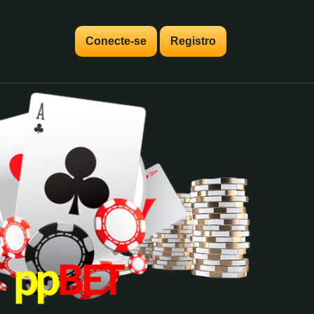
Conecte-se
Registro