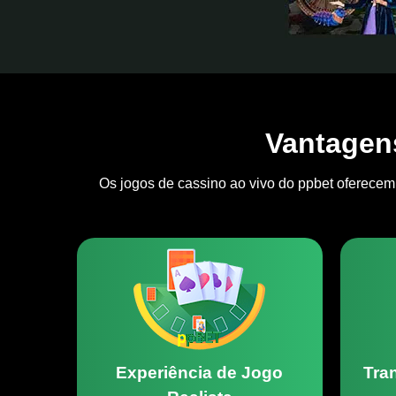
Vantagens
Os jogos de cassino ao vivo do ppbet oferecem
Experiência de Jogo
Tra