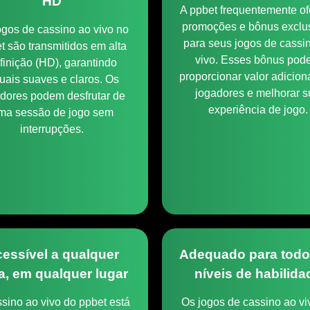
HD
A ppbet frequentemente o
promoções e bônus exclu
ogos de cassino ao vivo no
para seus jogos de cassi
t são transmitidos em alta
vivo. Esses bônus pod
finição (HD), garantindo
proporcionar valor adicion
suais suaves e claros. Os
jogadores e melhorar 
dores podem desfrutar de
experiência de jogo.
ma sessão de jogo sem
interrupções.
essível a qualquer
Adequado para todo
a, em qualquer lugar
níveis de habilida
sino ao vivo do ppbet está
Os jogos de cassino ao vi