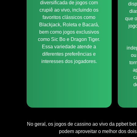
diversificada de jogos com
disp
crupiê ao vivo, incluindo os
dia
favoritos clássicos como
que 
Blackjack, Roleta e Bacará,
jog
bem como jogos exclusivos
como Sic Bo e Dragon Tiger.
Essa variedade atende a
inde
diferentes preferências e
ou
interesses dos jogadores.
tor
a
c
d
No geral, os jogos de cassino ao vivo da ppbet be
podem aproveitar o melhor dos dois