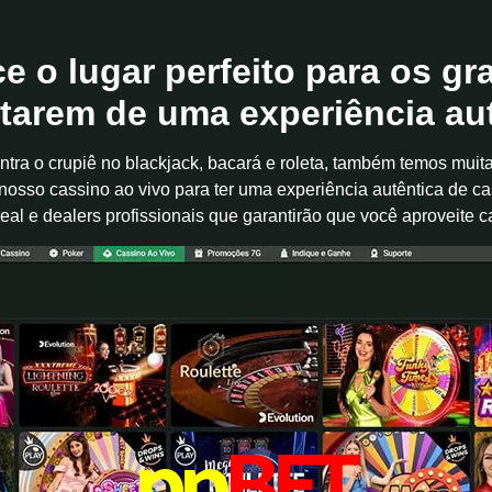
ce o lugar perfeito para os g
tarem de uma experiência au
ntra o crupiê no blackjack, bacará e roleta, também temos mui
 nosso cassino ao vivo para ter uma experiência autêntica de
eal e dealers profissionais que garantirão que você aproveite c