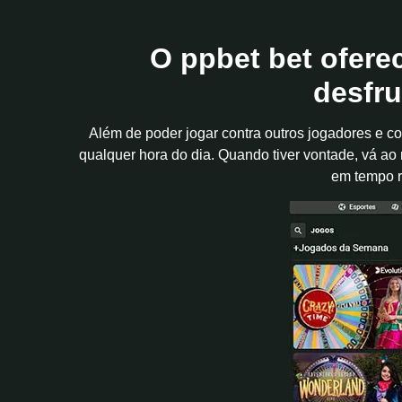
O ppbet bet ofere
desfru
Além de poder jogar contra outros jogadores e co
qualquer hora do dia. Quando tiver vontade, vá ao
em tempo r