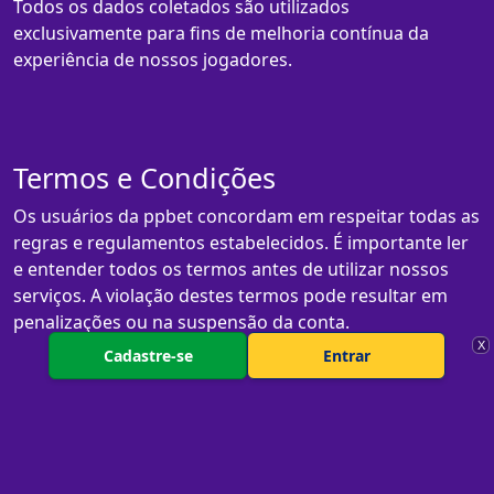
Todos os dados coletados são utilizados
exclusivamente para fins de melhoria contínua da
experiência de nossos jogadores.
Termos e Condições
Os usuários da ppbet concordam em respeitar todas as
regras e regulamentos estabelecidos. É importante ler
e entender todos os termos antes de utilizar nossos
serviços. A violação destes termos pode resultar em
penalizações ou na suspensão da conta.
X
Cadastre-se
Entrar