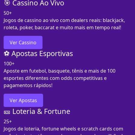
🎯 Cassino Ao Vivo
50+
Jogos de cassino ao vivo com dealers reais: blackjack,
roleta, poker, baccarat e muito mais em tempo real!
Ver Cassino
⚽ Apostas Esportivas
100+
Aposte em futebol, basquete, tênis e mais de 100
esportes diferentes com odds competitivas e
pagamentos rápidos!
Ver Apostas
🎫 Loteria & Fortune
25+
Jogos de loteria, fortune wheels e scratch cards com