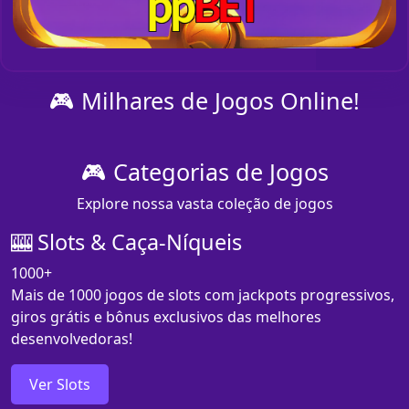
🎮 Milhares de Jogos Online!
🎮 Categorias de Jogos
Explore nossa vasta coleção de jogos
🎰 Slots & Caça-Níqueis
1000+
Mais de 1000 jogos de slots com jackpots progressivos,
giros grátis e bônus exclusivos das melhores
desenvolvedoras!
Ver Slots