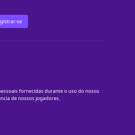
gistrar-se
pessoais fornecidas durante o uso do nosso
ência de nossos jogadores.