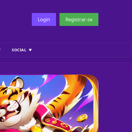
Login
Registrar-se
SOCIAL