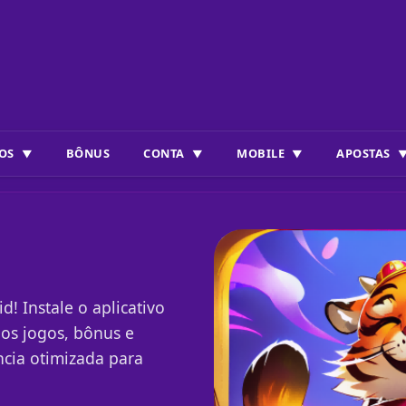
OS
BÔNUS
CONTA
MOBILE
APOSTAS
d! Instale o aplicativo
 os jogos, bônus e
ncia otimizada para